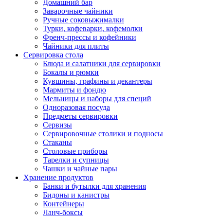
Домашний бар
Заварочные чайники
Ручные соковыжималки
Турки, кофеварки, кофемолки
Френч-прессы и кофейники
Чайники для плиты
Сервировка стола
Блюда и салатники для сервировки
Бокалы и рюмки
Кувшины, графины и декантеры
Мармиты и фондю
Мельницы и наборы для специй
Одноразовая посуда
Предметы сервировки
Сервизы
Сервировочные столики и подносы
Стаканы
Столовые приборы
Тарелки и супницы
Чашки и чайные пары
Хранение продуктов
Банки и бутылки для хранения
Бидоны и канистры
Контейнеры
Ланч-боксы