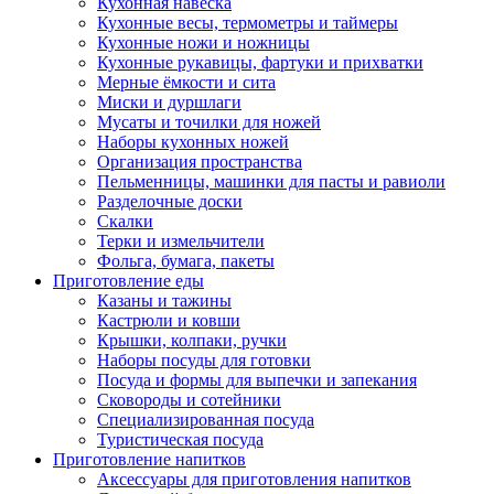
Кухонная навеска
Кухонные весы, термометры и таймеры
Кухонные ножи и ножницы
Кухонные рукавицы, фартуки и прихватки
Мерные ёмкости и сита
Миски и дуршлаги
Мусаты и точилки для ножей
Наборы кухонных ножей
Организация пространства
Пельменницы, машинки для пасты и равиоли
Разделочные доски
Скалки
Терки и измельчители
Фольга, бумага, пакеты
Приготовление еды
Казаны и тажины
Кастрюли и ковши
Крышки, колпаки, ручки
Наборы посуды для готовки
Посуда и формы для выпечки и запекания
Сковороды и сотейники
Специализированная посуда
Туристическая посуда
Приготовление напитков
Аксессуары для приготовления напитков