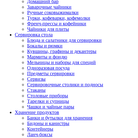
Домашний бар
Заварочные чайники
Ручные соковыжималки
Турки, кофеварки, кофемолки
Френч-прессы и кофейники
Чайники для плиты
Сервировка стола
Блюда и салатники для сервировки
Бокалы и рюмки
Кувшины, графины и декантеры
Мармиты и фондю
Мельницы и наборы для специй
Одноразовая посуда
Предметы сервировки
Сервизы
Сервировочные столики и подносы
Стаканы
Столовые приборы
Тарелки и супницы
Чашки и чайные пары
Хранение продуктов
Банки и бутылки для хранения
Бидоны и канистры
Контейнеры
Ланч-боксы