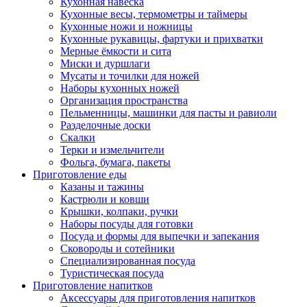
Кухонная навеска
Кухонные весы, термометры и таймеры
Кухонные ножи и ножницы
Кухонные рукавицы, фартуки и прихватки
Мерные ёмкости и сита
Миски и дуршлаги
Мусаты и точилки для ножей
Наборы кухонных ножей
Организация пространства
Пельменницы, машинки для пасты и равиоли
Разделочные доски
Скалки
Терки и измельчители
Фольга, бумага, пакеты
Приготовление еды
Казаны и тажины
Кастрюли и ковши
Крышки, колпаки, ручки
Наборы посуды для готовки
Посуда и формы для выпечки и запекания
Сковороды и сотейники
Специализированная посуда
Туристическая посуда
Приготовление напитков
Аксессуары для приготовления напитков