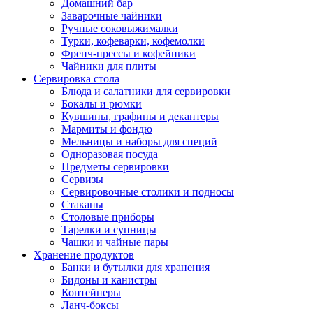
Домашний бар
Заварочные чайники
Ручные соковыжималки
Турки, кофеварки, кофемолки
Френч-прессы и кофейники
Чайники для плиты
Сервировка стола
Блюда и салатники для сервировки
Бокалы и рюмки
Кувшины, графины и декантеры
Мармиты и фондю
Мельницы и наборы для специй
Одноразовая посуда
Предметы сервировки
Сервизы
Сервировочные столики и подносы
Стаканы
Столовые приборы
Тарелки и супницы
Чашки и чайные пары
Хранение продуктов
Банки и бутылки для хранения
Бидоны и канистры
Контейнеры
Ланч-боксы