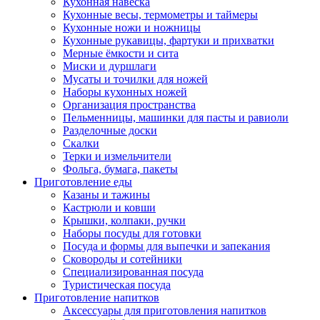
Кухонная навеска
Кухонные весы, термометры и таймеры
Кухонные ножи и ножницы
Кухонные рукавицы, фартуки и прихватки
Мерные ёмкости и сита
Миски и дуршлаги
Мусаты и точилки для ножей
Наборы кухонных ножей
Организация пространства
Пельменницы, машинки для пасты и равиоли
Разделочные доски
Скалки
Терки и измельчители
Фольга, бумага, пакеты
Приготовление еды
Казаны и тажины
Кастрюли и ковши
Крышки, колпаки, ручки
Наборы посуды для готовки
Посуда и формы для выпечки и запекания
Сковороды и сотейники
Специализированная посуда
Туристическая посуда
Приготовление напитков
Аксессуары для приготовления напитков