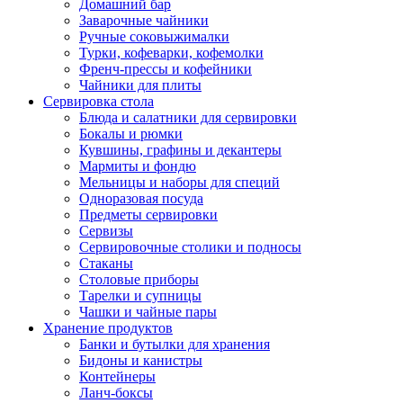
Домашний бар
Заварочные чайники
Ручные соковыжималки
Турки, кофеварки, кофемолки
Френч-прессы и кофейники
Чайники для плиты
Сервировка стола
Блюда и салатники для сервировки
Бокалы и рюмки
Кувшины, графины и декантеры
Мармиты и фондю
Мельницы и наборы для специй
Одноразовая посуда
Предметы сервировки
Сервизы
Сервировочные столики и подносы
Стаканы
Столовые приборы
Тарелки и супницы
Чашки и чайные пары
Хранение продуктов
Банки и бутылки для хранения
Бидоны и канистры
Контейнеры
Ланч-боксы