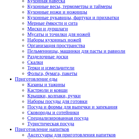
Кухонная навеска
Кухонные весы, термометры и таймеры
Кухонные ножи и ножницы
Кухонные рукавицы, фартуки и прихватки
Мерные ёмкости и сита
Миски и дуршлаги
Мусаты и точилки для ножей
Наборы кухонных ножей
Организация пространства
Пельменницы, машинки для пасты и равиоли
Разделочные доски
Скалки
Терки и измельчители
Фольга, бумага, пакеты
Приготовление еды
Казаны и тажины
Кастрюли и ковши
Крышки, колпаки, ручки
Наборы посуды для готовки
Посуда и формы для выпечки и запекания
Сковороды и сотейники
Специализированная посуда
Туристическая посуда
Приготовление напитков
Аксессуары для приготовления напитков