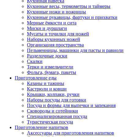
Кухонная навеска
Кухонные весы, термометры и таймеры
Кухонные ножи и ножницы
Кухонные рукавицы, фартуки и прихватки
Мерные ёмкости и сита
Миски и дуршлаги
Мусаты и точилки для ножей
Наборы кухонных ножей
Организация пространства
Пельменницы, машинки для пасты и равиоли
Разделочные доски
Скалки
Терки и измельчители
Фольга, бумага, пакеты
Приготовление еды
Казаны и тажины
Кастрюли и ковши
Крышки, колпаки, ручки
Наборы посуды для готовки
Посуда и формы для выпечки и запекания
Сковороды и сотейники
Специализированная посуда
Туристическая посуда
Приготовление напитков
Аксессуары для приготовления напитков