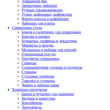
Домашний бар
Заварочные чайники
Ручные соковыжималки
Турки, кофеварки, кофемолки
Френч-прессы и кофейники
Чайники для плиты
Сервировка стола
Блюда и салатники для сервировки
Бокалы и рюмки
Кувшины, графины и декантеры
Мармиты и фондю
Мельницы и наборы для специй
Одноразовая посуда
Предметы сервировки
Сервизы
Сервировочные столики и подносы
Стаканы
Столовые приборы
Тарелки и супницы
Чашки и чайные пары
Хранение продуктов
Банки и бутылки для хранения
Бидоны и канистры
Контейнеры
Ланч-боксы