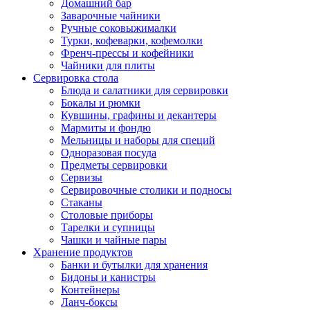
Домашний бар
Заварочные чайники
Ручные соковыжималки
Турки, кофеварки, кофемолки
Френч-прессы и кофейники
Чайники для плиты
Сервировка стола
Блюда и салатники для сервировки
Бокалы и рюмки
Кувшины, графины и декантеры
Мармиты и фондю
Мельницы и наборы для специй
Одноразовая посуда
Предметы сервировки
Сервизы
Сервировочные столики и подносы
Стаканы
Столовые приборы
Тарелки и супницы
Чашки и чайные пары
Хранение продуктов
Банки и бутылки для хранения
Бидоны и канистры
Контейнеры
Ланч-боксы