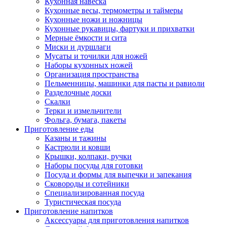
Кухонная навеска
Кухонные весы, термометры и таймеры
Кухонные ножи и ножницы
Кухонные рукавицы, фартуки и прихватки
Мерные ёмкости и сита
Миски и дуршлаги
Мусаты и точилки для ножей
Наборы кухонных ножей
Организация пространства
Пельменницы, машинки для пасты и равиоли
Разделочные доски
Скалки
Терки и измельчители
Фольга, бумага, пакеты
Приготовление еды
Казаны и тажины
Кастрюли и ковши
Крышки, колпаки, ручки
Наборы посуды для готовки
Посуда и формы для выпечки и запекания
Сковороды и сотейники
Специализированная посуда
Туристическая посуда
Приготовление напитков
Аксессуары для приготовления напитков