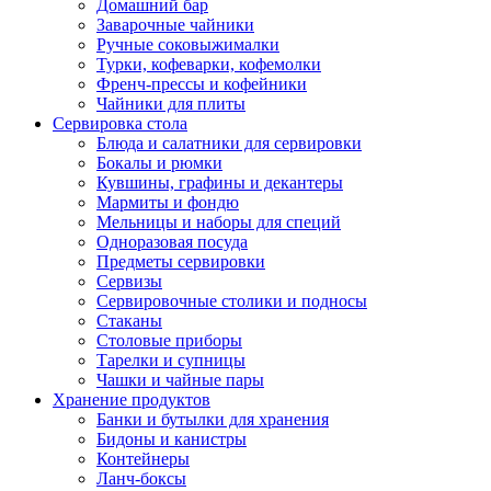
Домашний бар
Заварочные чайники
Ручные соковыжималки
Турки, кофеварки, кофемолки
Френч-прессы и кофейники
Чайники для плиты
Сервировка стола
Блюда и салатники для сервировки
Бокалы и рюмки
Кувшины, графины и декантеры
Мармиты и фондю
Мельницы и наборы для специй
Одноразовая посуда
Предметы сервировки
Сервизы
Сервировочные столики и подносы
Стаканы
Столовые приборы
Тарелки и супницы
Чашки и чайные пары
Хранение продуктов
Банки и бутылки для хранения
Бидоны и канистры
Контейнеры
Ланч-боксы