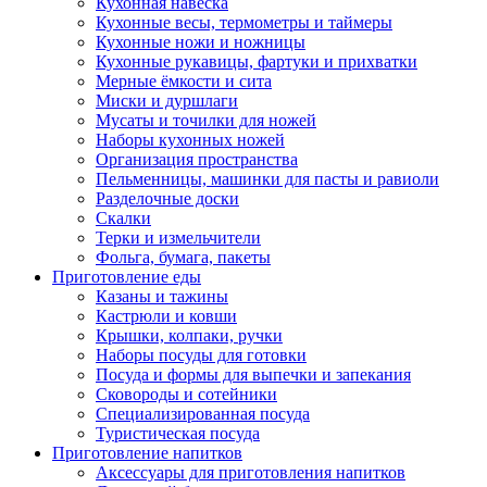
Кухонная навеска
Кухонные весы, термометры и таймеры
Кухонные ножи и ножницы
Кухонные рукавицы, фартуки и прихватки
Мерные ёмкости и сита
Миски и дуршлаги
Мусаты и точилки для ножей
Наборы кухонных ножей
Организация пространства
Пельменницы, машинки для пасты и равиоли
Разделочные доски
Скалки
Терки и измельчители
Фольга, бумага, пакеты
Приготовление еды
Казаны и тажины
Кастрюли и ковши
Крышки, колпаки, ручки
Наборы посуды для готовки
Посуда и формы для выпечки и запекания
Сковороды и сотейники
Специализированная посуда
Туристическая посуда
Приготовление напитков
Аксессуары для приготовления напитков