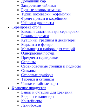
Домашний бар
Заварочные чайники
Ручные соковыжималки
Турки, кофеварки, кофемолки
Френч-прессы и кофейники
Чайники для плиты
Сервировка стола
Блюда и салатники для сервировки
Бокалы и рюмки
Кувшины, графины и декантеры
Мармиты и фондю
Мельницы и наборы для специй
Одноразовая посуда
Предметы сервировки
Сервизы
Сервировочные столики и подносы
Стаканы
Столовые приборы
Тарелки и супницы
Чашки и чайные пары
Хранение продуктов
Банки и бутылки для хранения
Бидоны и канистры
Контейнеры
Ланч-боксы