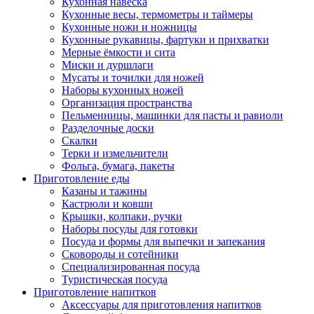
Кухонная навеска
Кухонные весы, термометры и таймеры
Кухонные ножи и ножницы
Кухонные рукавицы, фартуки и прихватки
Мерные ёмкости и сита
Миски и дуршлаги
Мусаты и точилки для ножей
Наборы кухонных ножей
Организация пространства
Пельменницы, машинки для пасты и равиоли
Разделочные доски
Скалки
Терки и измельчители
Фольга, бумага, пакеты
Приготовление еды
Казаны и тажины
Кастрюли и ковши
Крышки, колпаки, ручки
Наборы посуды для готовки
Посуда и формы для выпечки и запекания
Сковороды и сотейники
Специализированная посуда
Туристическая посуда
Приготовление напитков
Аксессуары для приготовления напитков