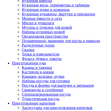
Кухонная навеска
Кухонные весы, термометры и таймеры
Кухонные ножи и ножницы
Кухонные рукавицы, фартуки и прихватки
Мерные ёмкости и сита
Миски и дуршлаги
Мусаты и точилки для ножей
Наборы кухонных ножей
Организация пространства
Пельменницы, машинки для пасты и равиоли
Разделочные доски
Скалки
Терки и измельчители
Фольга, бумага, пакеты
Приготовление еды
Казаны и тажины
Кастрюли и ковши
Крышки, колпаки, ручки
Наборы посуды для готовки
Посуда и формы для выпечки и запекания
Сковороды и сотейники
Специализированная посуда
Туристическая посуда
Приготовление напитков
Аксессуары для приготовления напитков