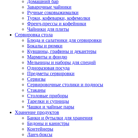
Домашний бар
Заварочные чайники
Ручные соковыжималки
Турки, кофеварки, кофемолки
Френч-прессы и кофейники
Чайники для плиты
Сервировка стола
Блюда и салатники для сервировки
Бокалы и рюмки
Кувшины, графины и декантеры
Мармиты и фондю
Мельницы и наборы для специй
Одноразовая посуда
Предметы сервировки
Сервизы
Сервировочные столики и подносы
Стаканы
Столовые приборы
Тарелки и супницы
Чашки и чайные пары
Хранение продуктов
Банки и бутылки для хранения
Бидоны и канистры
Контейнеры
Ланч-боксы