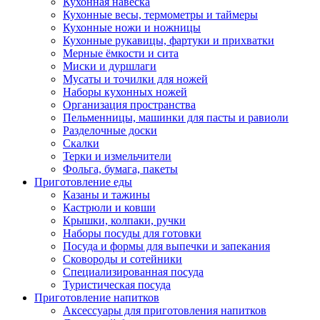
Кухонная навеска
Кухонные весы, термометры и таймеры
Кухонные ножи и ножницы
Кухонные рукавицы, фартуки и прихватки
Мерные ёмкости и сита
Миски и дуршлаги
Мусаты и точилки для ножей
Наборы кухонных ножей
Организация пространства
Пельменницы, машинки для пасты и равиоли
Разделочные доски
Скалки
Терки и измельчители
Фольга, бумага, пакеты
Приготовление еды
Казаны и тажины
Кастрюли и ковши
Крышки, колпаки, ручки
Наборы посуды для готовки
Посуда и формы для выпечки и запекания
Сковороды и сотейники
Специализированная посуда
Туристическая посуда
Приготовление напитков
Аксессуары для приготовления напитков