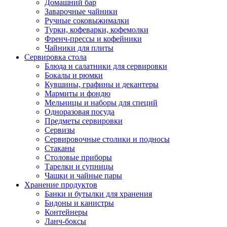
Домашний бар
Заварочные чайники
Ручные соковыжималки
Турки, кофеварки, кофемолки
Френч-прессы и кофейники
Чайники для плиты
Сервировка стола
Блюда и салатники для сервировки
Бокалы и рюмки
Кувшины, графины и декантеры
Мармиты и фондю
Мельницы и наборы для специй
Одноразовая посуда
Предметы сервировки
Сервизы
Сервировочные столики и подносы
Стаканы
Столовые приборы
Тарелки и супницы
Чашки и чайные пары
Хранение продуктов
Банки и бутылки для хранения
Бидоны и канистры
Контейнеры
Ланч-боксы