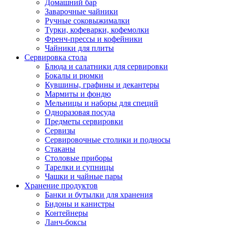
Домашний бар
Заварочные чайники
Ручные соковыжималки
Турки, кофеварки, кофемолки
Френч-прессы и кофейники
Чайники для плиты
Сервировка стола
Блюда и салатники для сервировки
Бокалы и рюмки
Кувшины, графины и декантеры
Мармиты и фондю
Мельницы и наборы для специй
Одноразовая посуда
Предметы сервировки
Сервизы
Сервировочные столики и подносы
Стаканы
Столовые приборы
Тарелки и супницы
Чашки и чайные пары
Хранение продуктов
Банки и бутылки для хранения
Бидоны и канистры
Контейнеры
Ланч-боксы