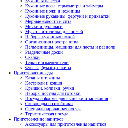
Кухонная навеска
Кухонные весы, термометры и таймеры
Кухонные ножи и ножницы
Кухонные рукавицы, фартуки и прихватки
Мерные ёмкости и сита
Миски и дуршлаги
Мусаты и точилки для ножей
Наборы кухонных ножей
Организация пространства
Пельменницы, машинки для пасты и равиоли
Разделочные доски
Скалки
Терки и измельчители
Фольга, бумага, пакеты
Приготовление еды
Казаны и тажины
Кастрюли и ковши
Крышки, колпаки, ручки
Наборы посуды для готовки
Посуда и формы для выпечки и запекания
Сковороды и сотейники
Специализированная посуда
Туристическая посуда
Приготовление напитков
Аксессуары для приготовления напитков