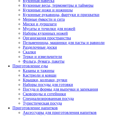
Кухонная навеска
Кухонные весы, термометры и таймеры
Кухонные ножи и ножницы
Кухонные рукавицы, фартуки и прихватки
Мерные ёмкости и сита
Миски и дуршлаги
Мусаты и точилки для ножей
Наборы кухонных ножей
Организация пространства
Пельменницы, машинки для пасты и равиоли
Разделочные доски
Скалки
Терки и измельчители
Фольга, бумага, пакеты
Приготовление еды
Казаны и тажины
Кастрюли и ковши
Крышки, колпаки, ручки
Наборы посуды для готовки
Посуда и формы для выпечки и запекания
Сковороды и сотейники
Специализированная посуда
Туристическая посуда
Приготовление напитков
Аксессуары для приготовления напитков