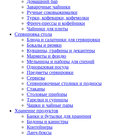
Домашний бар
Заварочные чайники
Ручные соковыжималки
Турки, кофеварки, кофемолки
Френч-прессы и кофейники
Чайники для плиты
Сервировка стола
Блюда и салатники для сервировки
Бокалы и рюмки
Кувшины, графины и декантеры
Мармиты и фондю
Мельницы и наборы для специй
Одноразовая посуда
Предметы сервировки
Сервизы
Сервировочные столики и подносы
Стаканы
Столовые приборы
Тарелки и супницы
Чашки и чайные пары
Хранение продуктов
Банки и бутылки для хранения
Бидоны и канистры
Контейнеры
Ланч-боксы