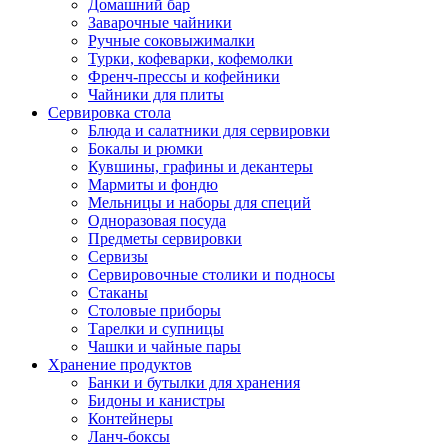
Домашний бар
Заварочные чайники
Ручные соковыжималки
Турки, кофеварки, кофемолки
Френч-прессы и кофейники
Чайники для плиты
Сервировка стола
Блюда и салатники для сервировки
Бокалы и рюмки
Кувшины, графины и декантеры
Мармиты и фондю
Мельницы и наборы для специй
Одноразовая посуда
Предметы сервировки
Сервизы
Сервировочные столики и подносы
Стаканы
Столовые приборы
Тарелки и супницы
Чашки и чайные пары
Хранение продуктов
Банки и бутылки для хранения
Бидоны и канистры
Контейнеры
Ланч-боксы