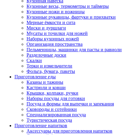
Кухонная навеска
Кухонные весы, термометры и таймеры
Кухонные ножи и ножницы
Кухонные рукавицы, фартуки и прихватки
Мерные ёмкости и сита
Миски и дуршлаги
Мусаты и точилки для ножей
Наборы кухонных ножей
Организация пространства
Пельменницы, машинки для пасты и равиоли
Разделочные доски
Скалки
Терки и измельчители
Фольга, бумага, пакеты
Приготовление еды
Казаны и тажины
Кастрюли и ковши
Крышки, колпаки, ручки
Наборы посуды для готовки
Посуда и формы для выпечки и запекания
Сковороды и сотейники
Специализированная посуда
Туристическая посуда
Приготовление напитков
Аксессуары для приготовления напитков