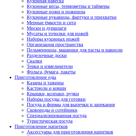
Кухонная навеска
Кухонные весы, термометры и таймеры
Кухонные ножи и ножницы
Кухонные рукавицы, фартуки и прихватки
Мерные ёмкости и сита
Миски и дуршлаги
Мусаты и точилки для ножей
Наборы кухонных ножей
Организация пространства
Пельменницы, машинки для пасты и равиоли
Разделочные доски
Скалки
Терки и измельчители
Фольга, бумага, пакеты
Приготовление еды
Казаны и тажины
Кастрюли и ковши
Крышки, колпаки, ручки
Наборы посуды для готовки
Посуда и формы для выпечки и запекания
Сковороды и сотейники
Специализированная посуда
Туристическая посуда
Приготовление напитков
Аксессуары для приготовления напитков