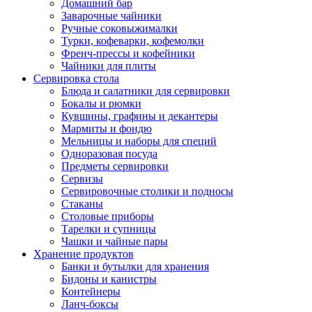
Домашний бар
Заварочные чайники
Ручные соковыжималки
Турки, кофеварки, кофемолки
Френч-прессы и кофейники
Чайники для плиты
Сервировка стола
Блюда и салатники для сервировки
Бокалы и рюмки
Кувшины, графины и декантеры
Мармиты и фондю
Мельницы и наборы для специй
Одноразовая посуда
Предметы сервировки
Сервизы
Сервировочные столики и подносы
Стаканы
Столовые приборы
Тарелки и супницы
Чашки и чайные пары
Хранение продуктов
Банки и бутылки для хранения
Бидоны и канистры
Контейнеры
Ланч-боксы