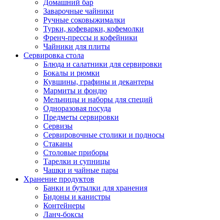
Домашний бар
Заварочные чайники
Ручные соковыжималки
Турки, кофеварки, кофемолки
Френч-прессы и кофейники
Чайники для плиты
Сервировка стола
Блюда и салатники для сервировки
Бокалы и рюмки
Кувшины, графины и декантеры
Мармиты и фондю
Мельницы и наборы для специй
Одноразовая посуда
Предметы сервировки
Сервизы
Сервировочные столики и подносы
Стаканы
Столовые приборы
Тарелки и супницы
Чашки и чайные пары
Хранение продуктов
Банки и бутылки для хранения
Бидоны и канистры
Контейнеры
Ланч-боксы