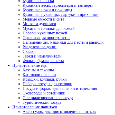
Кухонная навеска
Кухонные весы, термометры и таймеры
Кухонные ножи и ножницы
Кухонные рукавицы, фартуки и прихватки
Мерные ёмкости и сита
Миски и дуршлаги
Мусаты и точилки для ножей
Наборы кухонных ножей
Организация пространства
Пельменницы, машинки для пасты и равиоли
Разделочные доски
Скалки
Терки и измельчители
Фольга, бумага, пакеты
Приготовление еды
Казаны и тажины
Кастрюли и ковши
Крышки, колпаки, ручки
Наборы посуды для готовки
Посуда и формы для выпечки и запекания
Сковороды и сотейники
Специализированная посуда
Туристическая посуда
Приготовление напитков
Аксессуары для приготовления напитков