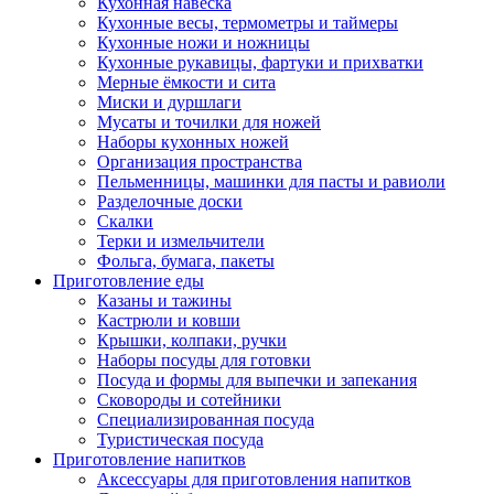
Кухонная навеска
Кухонные весы, термометры и таймеры
Кухонные ножи и ножницы
Кухонные рукавицы, фартуки и прихватки
Мерные ёмкости и сита
Миски и дуршлаги
Мусаты и точилки для ножей
Наборы кухонных ножей
Организация пространства
Пельменницы, машинки для пасты и равиоли
Разделочные доски
Скалки
Терки и измельчители
Фольга, бумага, пакеты
Приготовление еды
Казаны и тажины
Кастрюли и ковши
Крышки, колпаки, ручки
Наборы посуды для готовки
Посуда и формы для выпечки и запекания
Сковороды и сотейники
Специализированная посуда
Туристическая посуда
Приготовление напитков
Аксессуары для приготовления напитков