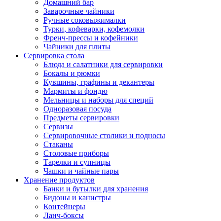
Домашний бар
Заварочные чайники
Ручные соковыжималки
Турки, кофеварки, кофемолки
Френч-прессы и кофейники
Чайники для плиты
Сервировка стола
Блюда и салатники для сервировки
Бокалы и рюмки
Кувшины, графины и декантеры
Мармиты и фондю
Мельницы и наборы для специй
Одноразовая посуда
Предметы сервировки
Сервизы
Сервировочные столики и подносы
Стаканы
Столовые приборы
Тарелки и супницы
Чашки и чайные пары
Хранение продуктов
Банки и бутылки для хранения
Бидоны и канистры
Контейнеры
Ланч-боксы