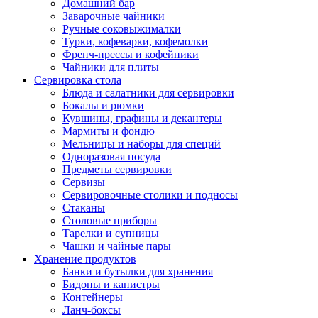
Домашний бар
Заварочные чайники
Ручные соковыжималки
Турки, кофеварки, кофемолки
Френч-прессы и кофейники
Чайники для плиты
Сервировка стола
Блюда и салатники для сервировки
Бокалы и рюмки
Кувшины, графины и декантеры
Мармиты и фондю
Мельницы и наборы для специй
Одноразовая посуда
Предметы сервировки
Сервизы
Сервировочные столики и подносы
Стаканы
Столовые приборы
Тарелки и супницы
Чашки и чайные пары
Хранение продуктов
Банки и бутылки для хранения
Бидоны и канистры
Контейнеры
Ланч-боксы