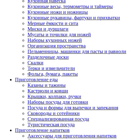
Кухонная навеска
Кухонные весы, термометры и таймеры
Кухонные ножи и ножницы
Кухонные рукавицы, фартуки и прихватки
Мерные ёмкости и сита
Миски и дуршлаги
Мусаты и точилки для ножей
Наборы кухонных ножей
Организация пространства
Пельменницы, машинки для пасты и равиоли
Разделочные доски
Скалки
Терки и измельчители
Фольга, бумага, пакеты
Приготовление еды
Казаны и тажины
Кастрюли и ковши
Крышки, колпаки, ручки
Наборы посуды для готовки
Посуда и формы для выпечки и запекания
Сковороды и сотейники
Специализированная посуда
Туристическая посуда
Приготовление напитков
Аксессуары для приготовления напитков