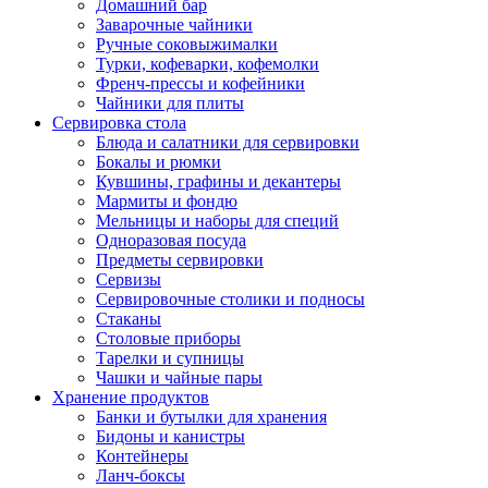
Домашний бар
Заварочные чайники
Ручные соковыжималки
Турки, кофеварки, кофемолки
Френч-прессы и кофейники
Чайники для плиты
Сервировка стола
Блюда и салатники для сервировки
Бокалы и рюмки
Кувшины, графины и декантеры
Мармиты и фондю
Мельницы и наборы для специй
Одноразовая посуда
Предметы сервировки
Сервизы
Сервировочные столики и подносы
Стаканы
Столовые приборы
Тарелки и супницы
Чашки и чайные пары
Хранение продуктов
Банки и бутылки для хранения
Бидоны и канистры
Контейнеры
Ланч-боксы