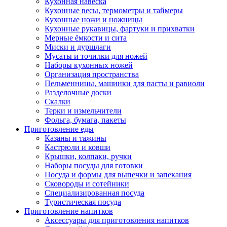
Кухонная навеска
Кухонные весы, термометры и таймеры
Кухонные ножи и ножницы
Кухонные рукавицы, фартуки и прихватки
Мерные ёмкости и сита
Миски и дуршлаги
Мусаты и точилки для ножей
Наборы кухонных ножей
Организация пространства
Пельменницы, машинки для пасты и равиоли
Разделочные доски
Скалки
Терки и измельчители
Фольга, бумага, пакеты
Приготовление еды
Казаны и тажины
Кастрюли и ковши
Крышки, колпаки, ручки
Наборы посуды для готовки
Посуда и формы для выпечки и запекания
Сковороды и сотейники
Специализированная посуда
Туристическая посуда
Приготовление напитков
Аксессуары для приготовления напитков