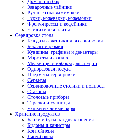
Домашний бар
Заварочные чайники
Ручные соковыжималки
Турки, кофеварки, кофемолки
Френч-прессы и кофейники
Чайники для плиты
Сервировка стола
Блюда и салатники для сервировки
Бокалы и рюмки
Кувшины, графины и декантеры
Мармиты и фондю
Мельницы и наборы для специй
Одноразовая посуда
Предметы сервировки
Сервизы
Сервировочные столики и подносы
Стаканы
Столовые приборы
Тарелки и супницы
Чашки и чайные пары
Хранение продуктов
Банки и бутылки для хранения
Бидоны и канистры
Контейнеры
Ланч-боксы