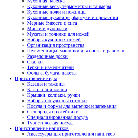
Кухонная навеска
Кухонные весы, термометры и таймеры
Кухонные ножи и ножницы
Кухонные рукавицы, фартуки и прихватки
Мерные ёмкости и сита
Миски и дуршлаги
Мусаты и точилки для ножей
Наборы кухонных ножей
Организация пространства
Пельменницы, машинки для пасты и равиоли
Разделочные доски
Скалки
Терки и измельчители
Фольга, бумага, пакеты
Приготовление еды
Казаны и тажины
Кастрюли и ковши
Крышки, колпаки, ручки
Наборы посуды для готовки
Посуда и формы для выпечки и запекания
Сковороды и сотейники
Специализированная посуда
Туристическая посуда
Приготовление напитков
Аксессуары для приготовления напитков