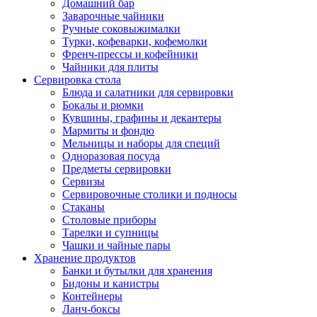
Домашний бар
Заварочные чайники
Ручные соковыжималки
Турки, кофеварки, кофемолки
Френч-прессы и кофейники
Чайники для плиты
Сервировка стола
Блюда и салатники для сервировки
Бокалы и рюмки
Кувшины, графины и декантеры
Мармиты и фондю
Мельницы и наборы для специй
Одноразовая посуда
Предметы сервировки
Сервизы
Сервировочные столики и подносы
Стаканы
Столовые приборы
Тарелки и супницы
Чашки и чайные пары
Хранение продуктов
Банки и бутылки для хранения
Бидоны и канистры
Контейнеры
Ланч-боксы