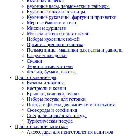
Кухонная навеска
Кухонные весы, термометры и таймеры
Кухонные ножи и ножницы
Кухонные рукавицы, фартуки и прихватки
Мерные ёмкости и сита
Миски и дуршлаги
Мусаты и точилки для ножей
Наборы кухонных ножей
Организация пространства
Пельменницы, машинки для пасты и равиоли
Разделочные доски
Скалки
Терки и измельчители
Фольга, бумага, пакеты
Приготовление еды
Казаны и тажины
Кастрюли и ковши
Крышки, колпаки, ручки
Наборы посуды для готовки
Посуда и формы для выпечки и запекания
Сковороды и сотейники
Специализированная посуда
Туристическая посуда
Приготовление напитков
Аксессуары для приготовления напитков