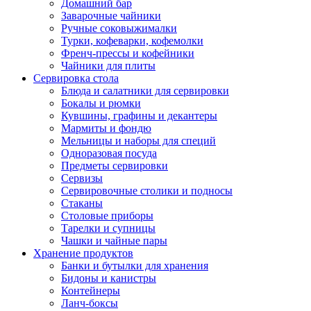
Домашний бар
Заварочные чайники
Ручные соковыжималки
Турки, кофеварки, кофемолки
Френч-прессы и кофейники
Чайники для плиты
Сервировка стола
Блюда и салатники для сервировки
Бокалы и рюмки
Кувшины, графины и декантеры
Мармиты и фондю
Мельницы и наборы для специй
Одноразовая посуда
Предметы сервировки
Сервизы
Сервировочные столики и подносы
Стаканы
Столовые приборы
Тарелки и супницы
Чашки и чайные пары
Хранение продуктов
Банки и бутылки для хранения
Бидоны и канистры
Контейнеры
Ланч-боксы