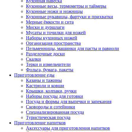
Кухонная навеска
Кухонные весы, термометры и таймеры
Кухонные ножи и ножницы
Кухонные рукавицы, фартуки и прихватки
Мерные ёмкости и сита
Миски и дуршлаги
Мусаты и точилки для ножей
Наборы кухонных ножей
Организация пространства
Пельменницы, машинки для пасты и равиоли
Разделочные доски
Скалки
Терки и измельчители
Фольга, бумага, пакеты
Приготовление еды
Казаны и тажины
Кастрюли и ковши
Крышки, колпаки, ручки
Наборы посуды для готовки
Посуда и формы для выпечки и запекания
Сковороды и сотейники
Специализированная посуда
Туристическая посуда
Приготовление напитков
Аксессуары для приготовления напитков