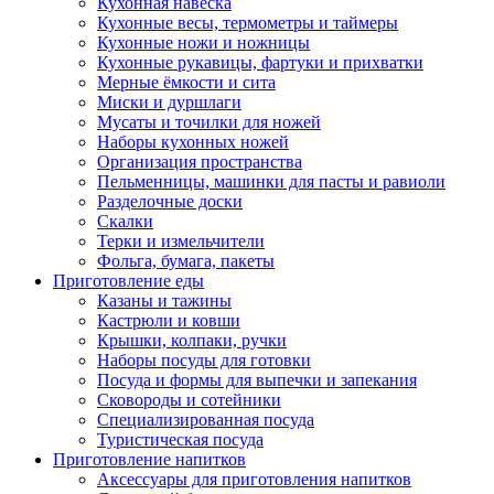
Кухонная навеска
Кухонные весы, термометры и таймеры
Кухонные ножи и ножницы
Кухонные рукавицы, фартуки и прихватки
Мерные ёмкости и сита
Миски и дуршлаги
Мусаты и точилки для ножей
Наборы кухонных ножей
Организация пространства
Пельменницы, машинки для пасты и равиоли
Разделочные доски
Скалки
Терки и измельчители
Фольга, бумага, пакеты
Приготовление еды
Казаны и тажины
Кастрюли и ковши
Крышки, колпаки, ручки
Наборы посуды для готовки
Посуда и формы для выпечки и запекания
Сковороды и сотейники
Специализированная посуда
Туристическая посуда
Приготовление напитков
Аксессуары для приготовления напитков