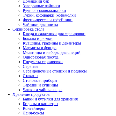
Домашний бар
Заварочные чайники
Ручные соковыжималки
Турки, кофеварки, кофемолки
Френч-прессы и кофейники
Чайники для плиты
Сервировка стола
Блюда и салатники для сервировки
Бокалы и рюмки
Кувшины, графины и декантеры
Мармиты и фондю
Мельницы и наборы для специй
Одноразовая посуда
Предметы сервировки
Сервизы
Сервировочные столики и подносы
Стаканы
Столовые приборы
Тарелки и супницы
Чашки и чайные пары
Хранение продуктов
Банки и бутылки для хранения
Бидоны и канистры
Контейнеры
Ланч-боксы