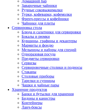
Домашний бар
Заварочные чайники
Ручные соковыжималки
Турки, кофеварки, кофемолки
Френч-прессы и кофейники
Чайники для плиты
Сервировка стола
Блюда и салатники для сервировки
Бокалы и рюмки
Кувшины, графины и декантеры
Мармиты и фондю
Мельницы и наборы для специй
Одноразовая посуда
Предметы сервировки
Сервизы
Сервировочные столики и подносы
Стаканы
Столовые приборы
Тарелки и супницы
Чашки и чайные пары
Хранение продуктов
Банки и бутылки для хранения
Бидоны и канистры
Контейнеры
Ланч-боксы