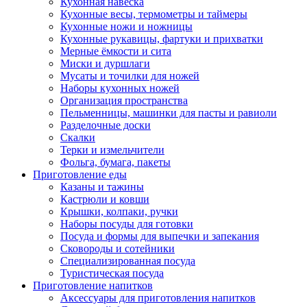
Кухонная навеска
Кухонные весы, термометры и таймеры
Кухонные ножи и ножницы
Кухонные рукавицы, фартуки и прихватки
Мерные ёмкости и сита
Миски и дуршлаги
Мусаты и точилки для ножей
Наборы кухонных ножей
Организация пространства
Пельменницы, машинки для пасты и равиоли
Разделочные доски
Скалки
Терки и измельчители
Фольга, бумага, пакеты
Приготовление еды
Казаны и тажины
Кастрюли и ковши
Крышки, колпаки, ручки
Наборы посуды для готовки
Посуда и формы для выпечки и запекания
Сковороды и сотейники
Специализированная посуда
Туристическая посуда
Приготовление напитков
Аксессуары для приготовления напитков