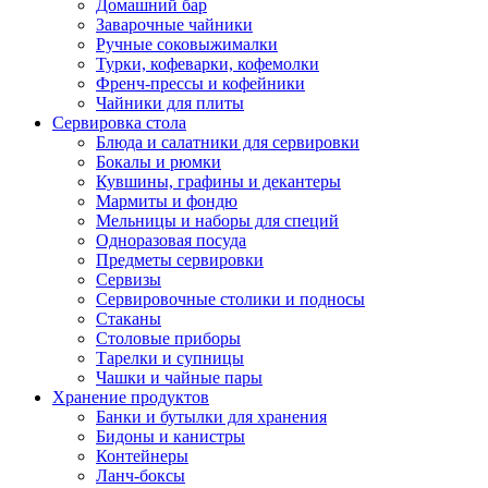
Домашний бар
Заварочные чайники
Ручные соковыжималки
Турки, кофеварки, кофемолки
Френч-прессы и кофейники
Чайники для плиты
Сервировка стола
Блюда и салатники для сервировки
Бокалы и рюмки
Кувшины, графины и декантеры
Мармиты и фондю
Мельницы и наборы для специй
Одноразовая посуда
Предметы сервировки
Сервизы
Сервировочные столики и подносы
Стаканы
Столовые приборы
Тарелки и супницы
Чашки и чайные пары
Хранение продуктов
Банки и бутылки для хранения
Бидоны и канистры
Контейнеры
Ланч-боксы