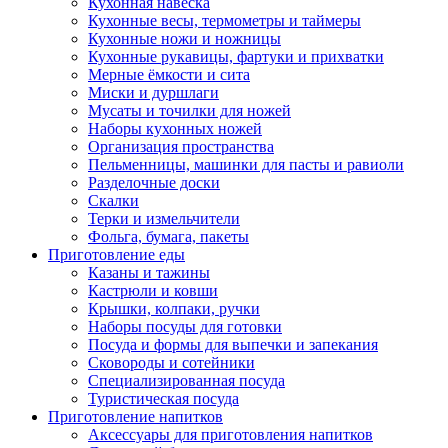
Кухонная навеска
Кухонные весы, термометры и таймеры
Кухонные ножи и ножницы
Кухонные рукавицы, фартуки и прихватки
Мерные ёмкости и сита
Миски и дуршлаги
Мусаты и точилки для ножей
Наборы кухонных ножей
Организация пространства
Пельменницы, машинки для пасты и равиоли
Разделочные доски
Скалки
Терки и измельчители
Фольга, бумага, пакеты
Приготовление еды
Казаны и тажины
Кастрюли и ковши
Крышки, колпаки, ручки
Наборы посуды для готовки
Посуда и формы для выпечки и запекания
Сковороды и сотейники
Специализированная посуда
Туристическая посуда
Приготовление напитков
Аксессуары для приготовления напитков