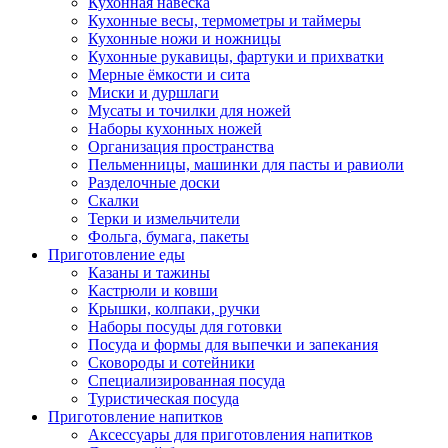
Кухонная навеска
Кухонные весы, термометры и таймеры
Кухонные ножи и ножницы
Кухонные рукавицы, фартуки и прихватки
Мерные ёмкости и сита
Миски и дуршлаги
Мусаты и точилки для ножей
Наборы кухонных ножей
Организация пространства
Пельменницы, машинки для пасты и равиоли
Разделочные доски
Скалки
Терки и измельчители
Фольга, бумага, пакеты
Приготовление еды
Казаны и тажины
Кастрюли и ковши
Крышки, колпаки, ручки
Наборы посуды для готовки
Посуда и формы для выпечки и запекания
Сковороды и сотейники
Специализированная посуда
Туристическая посуда
Приготовление напитков
Аксессуары для приготовления напитков