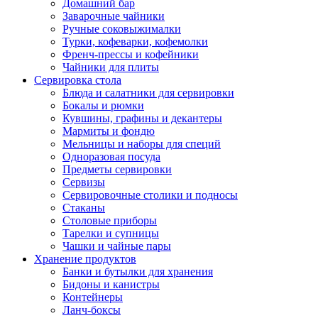
Домашний бар
Заварочные чайники
Ручные соковыжималки
Турки, кофеварки, кофемолки
Френч-прессы и кофейники
Чайники для плиты
Сервировка стола
Блюда и салатники для сервировки
Бокалы и рюмки
Кувшины, графины и декантеры
Мармиты и фондю
Мельницы и наборы для специй
Одноразовая посуда
Предметы сервировки
Сервизы
Сервировочные столики и подносы
Стаканы
Столовые приборы
Тарелки и супницы
Чашки и чайные пары
Хранение продуктов
Банки и бутылки для хранения
Бидоны и канистры
Контейнеры
Ланч-боксы