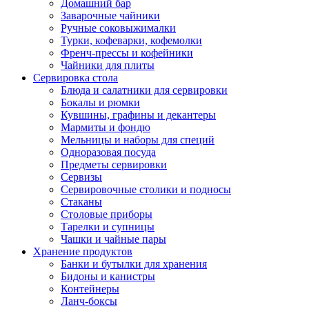
Домашний бар
Заварочные чайники
Ручные соковыжималки
Турки, кофеварки, кофемолки
Френч-прессы и кофейники
Чайники для плиты
Сервировка стола
Блюда и салатники для сервировки
Бокалы и рюмки
Кувшины, графины и декантеры
Мармиты и фондю
Мельницы и наборы для специй
Одноразовая посуда
Предметы сервировки
Сервизы
Сервировочные столики и подносы
Стаканы
Столовые приборы
Тарелки и супницы
Чашки и чайные пары
Хранение продуктов
Банки и бутылки для хранения
Бидоны и канистры
Контейнеры
Ланч-боксы