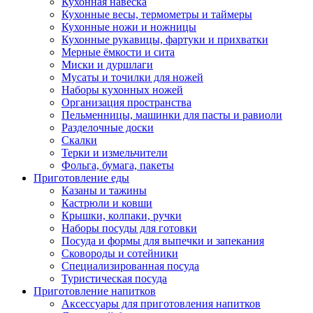
Кухонная навеска
Кухонные весы, термометры и таймеры
Кухонные ножи и ножницы
Кухонные рукавицы, фартуки и прихватки
Мерные ёмкости и сита
Миски и дуршлаги
Мусаты и точилки для ножей
Наборы кухонных ножей
Организация пространства
Пельменницы, машинки для пасты и равиоли
Разделочные доски
Скалки
Терки и измельчители
Фольга, бумага, пакеты
Приготовление еды
Казаны и тажины
Кастрюли и ковши
Крышки, колпаки, ручки
Наборы посуды для готовки
Посуда и формы для выпечки и запекания
Сковороды и сотейники
Специализированная посуда
Туристическая посуда
Приготовление напитков
Аксессуары для приготовления напитков