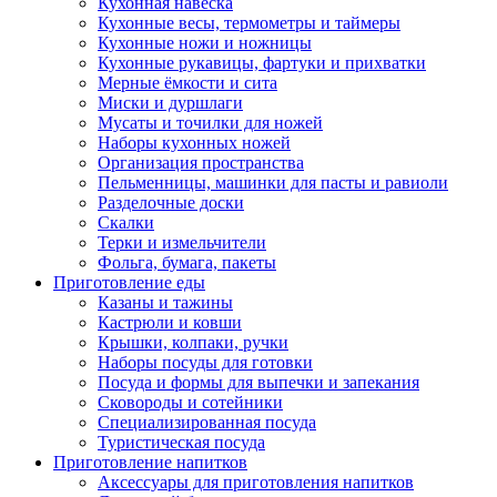
Кухонная навеска
Кухонные весы, термометры и таймеры
Кухонные ножи и ножницы
Кухонные рукавицы, фартуки и прихватки
Мерные ёмкости и сита
Миски и дуршлаги
Мусаты и точилки для ножей
Наборы кухонных ножей
Организация пространства
Пельменницы, машинки для пасты и равиоли
Разделочные доски
Скалки
Терки и измельчители
Фольга, бумага, пакеты
Приготовление еды
Казаны и тажины
Кастрюли и ковши
Крышки, колпаки, ручки
Наборы посуды для готовки
Посуда и формы для выпечки и запекания
Сковороды и сотейники
Специализированная посуда
Туристическая посуда
Приготовление напитков
Аксессуары для приготовления напитков