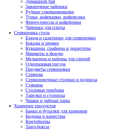
Домашний бар
Заварочные чайники
Ручные соковыжималки
Турки, кофеварки, кофемолки
Френч-прессы и кофейники
Чайники для плиты
Сервировка стола
Блюда и салатники для сервировки
Бокалы и рюмки
Кувшины, графины и декантеры
Мармиты и фондю
Мельницы и наборы для специй
Одноразовая посуда
Предметы сервировки
Сервизы
Сервировочные столики и подносы
Стаканы
Столовые приборы
Тарелки и супницы
Чашки и чайные пары
Хранение продуктов
Банки и бутылки для хранения
Бидоны и канистры
Контейнеры
Ланч-боксы