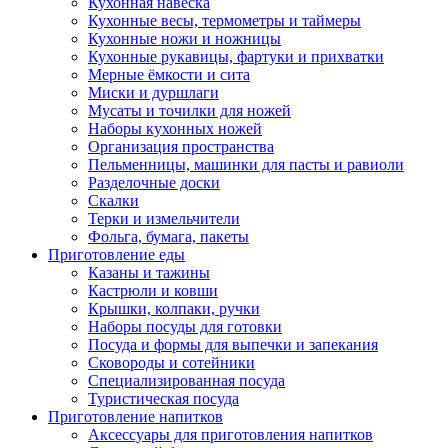
Кухонная навеска
Кухонные весы, термометры и таймеры
Кухонные ножи и ножницы
Кухонные рукавицы, фартуки и прихватки
Мерные ёмкости и сита
Миски и дуршлаги
Мусаты и точилки для ножей
Наборы кухонных ножей
Организация пространства
Пельменницы, машинки для пасты и равиоли
Разделочные доски
Скалки
Терки и измельчители
Фольга, бумага, пакеты
Приготовление еды
Казаны и тажины
Кастрюли и ковши
Крышки, колпаки, ручки
Наборы посуды для готовки
Посуда и формы для выпечки и запекания
Сковороды и сотейники
Специализированная посуда
Туристическая посуда
Приготовление напитков
Аксессуары для приготовления напитков