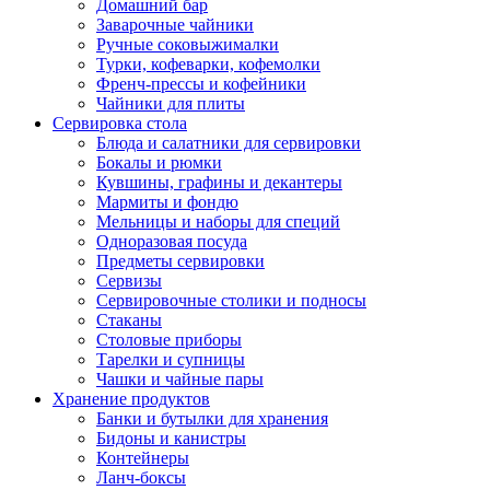
Домашний бар
Заварочные чайники
Ручные соковыжималки
Турки, кофеварки, кофемолки
Френч-прессы и кофейники
Чайники для плиты
Сервировка стола
Блюда и салатники для сервировки
Бокалы и рюмки
Кувшины, графины и декантеры
Мармиты и фондю
Мельницы и наборы для специй
Одноразовая посуда
Предметы сервировки
Сервизы
Сервировочные столики и подносы
Стаканы
Столовые приборы
Тарелки и супницы
Чашки и чайные пары
Хранение продуктов
Банки и бутылки для хранения
Бидоны и канистры
Контейнеры
Ланч-боксы