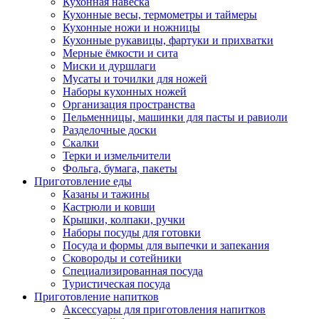
Кухонная навеска
Кухонные весы, термометры и таймеры
Кухонные ножи и ножницы
Кухонные рукавицы, фартуки и прихватки
Мерные ёмкости и сита
Миски и дуршлаги
Мусаты и точилки для ножей
Наборы кухонных ножей
Организация пространства
Пельменницы, машинки для пасты и равиоли
Разделочные доски
Скалки
Терки и измельчители
Фольга, бумага, пакеты
Приготовление еды
Казаны и тажины
Кастрюли и ковши
Крышки, колпаки, ручки
Наборы посуды для готовки
Посуда и формы для выпечки и запекания
Сковороды и сотейники
Специализированная посуда
Туристическая посуда
Приготовление напитков
Аксессуары для приготовления напитков