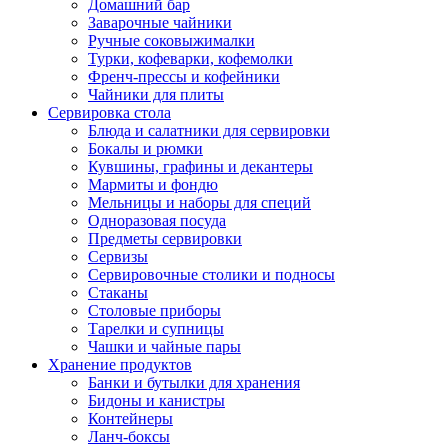
Домашний бар
Заварочные чайники
Ручные соковыжималки
Турки, кофеварки, кофемолки
Френч-прессы и кофейники
Чайники для плиты
Сервировка стола
Блюда и салатники для сервировки
Бокалы и рюмки
Кувшины, графины и декантеры
Мармиты и фондю
Мельницы и наборы для специй
Одноразовая посуда
Предметы сервировки
Сервизы
Сервировочные столики и подносы
Стаканы
Столовые приборы
Тарелки и супницы
Чашки и чайные пары
Хранение продуктов
Банки и бутылки для хранения
Бидоны и канистры
Контейнеры
Ланч-боксы