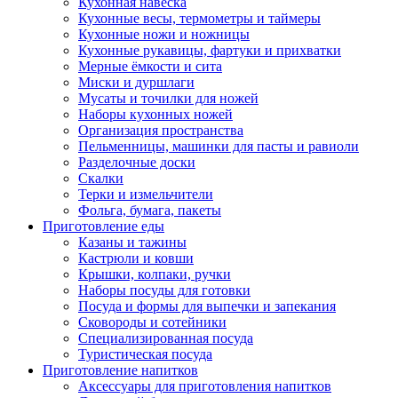
Кухонная навеска
Кухонные весы, термометры и таймеры
Кухонные ножи и ножницы
Кухонные рукавицы, фартуки и прихватки
Мерные ёмкости и сита
Миски и дуршлаги
Мусаты и точилки для ножей
Наборы кухонных ножей
Организация пространства
Пельменницы, машинки для пасты и равиоли
Разделочные доски
Скалки
Терки и измельчители
Фольга, бумага, пакеты
Приготовление еды
Казаны и тажины
Кастрюли и ковши
Крышки, колпаки, ручки
Наборы посуды для готовки
Посуда и формы для выпечки и запекания
Сковороды и сотейники
Специализированная посуда
Туристическая посуда
Приготовление напитков
Аксессуары для приготовления напитков