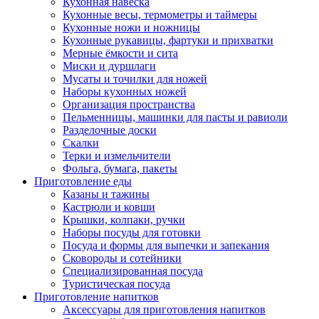
Кухонная навеска
Кухонные весы, термометры и таймеры
Кухонные ножи и ножницы
Кухонные рукавицы, фартуки и прихватки
Мерные ёмкости и сита
Миски и дуршлаги
Мусаты и точилки для ножей
Наборы кухонных ножей
Организация пространства
Пельменницы, машинки для пасты и равиоли
Разделочные доски
Скалки
Терки и измельчители
Фольга, бумага, пакеты
Приготовление еды
Казаны и тажины
Кастрюли и ковши
Крышки, колпаки, ручки
Наборы посуды для готовки
Посуда и формы для выпечки и запекания
Сковороды и сотейники
Специализированная посуда
Туристическая посуда
Приготовление напитков
Аксессуары для приготовления напитков