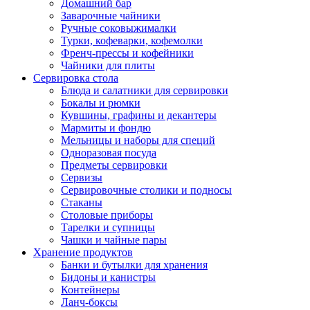
Домашний бар
Заварочные чайники
Ручные соковыжималки
Турки, кофеварки, кофемолки
Френч-прессы и кофейники
Чайники для плиты
Сервировка стола
Блюда и салатники для сервировки
Бокалы и рюмки
Кувшины, графины и декантеры
Мармиты и фондю
Мельницы и наборы для специй
Одноразовая посуда
Предметы сервировки
Сервизы
Сервировочные столики и подносы
Стаканы
Столовые приборы
Тарелки и супницы
Чашки и чайные пары
Хранение продуктов
Банки и бутылки для хранения
Бидоны и канистры
Контейнеры
Ланч-боксы