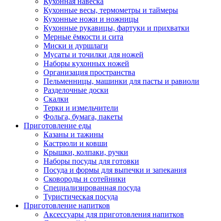
Кухонная навеска
Кухонные весы, термометры и таймеры
Кухонные ножи и ножницы
Кухонные рукавицы, фартуки и прихватки
Мерные ёмкости и сита
Миски и дуршлаги
Мусаты и точилки для ножей
Наборы кухонных ножей
Организация пространства
Пельменницы, машинки для пасты и равиоли
Разделочные доски
Скалки
Терки и измельчители
Фольга, бумага, пакеты
Приготовление еды
Казаны и тажины
Кастрюли и ковши
Крышки, колпаки, ручки
Наборы посуды для готовки
Посуда и формы для выпечки и запекания
Сковороды и сотейники
Специализированная посуда
Туристическая посуда
Приготовление напитков
Аксессуары для приготовления напитков