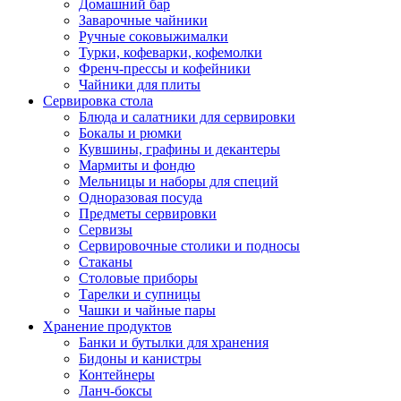
Домашний бар
Заварочные чайники
Ручные соковыжималки
Турки, кофеварки, кофемолки
Френч-прессы и кофейники
Чайники для плиты
Сервировка стола
Блюда и салатники для сервировки
Бокалы и рюмки
Кувшины, графины и декантеры
Мармиты и фондю
Мельницы и наборы для специй
Одноразовая посуда
Предметы сервировки
Сервизы
Сервировочные столики и подносы
Стаканы
Столовые приборы
Тарелки и супницы
Чашки и чайные пары
Хранение продуктов
Банки и бутылки для хранения
Бидоны и канистры
Контейнеры
Ланч-боксы