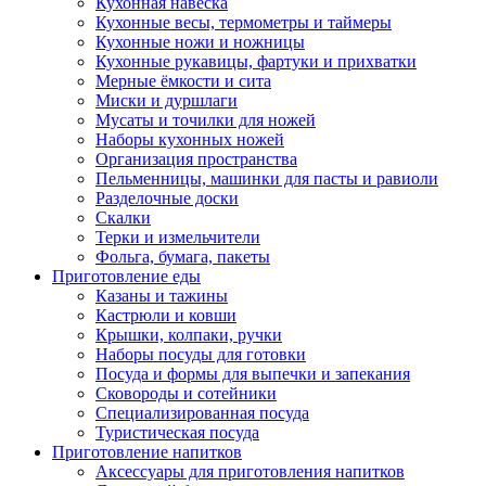
Кухонная навеска
Кухонные весы, термометры и таймеры
Кухонные ножи и ножницы
Кухонные рукавицы, фартуки и прихватки
Мерные ёмкости и сита
Миски и дуршлаги
Мусаты и точилки для ножей
Наборы кухонных ножей
Организация пространства
Пельменницы, машинки для пасты и равиоли
Разделочные доски
Скалки
Терки и измельчители
Фольга, бумага, пакеты
Приготовление еды
Казаны и тажины
Кастрюли и ковши
Крышки, колпаки, ручки
Наборы посуды для готовки
Посуда и формы для выпечки и запекания
Сковороды и сотейники
Специализированная посуда
Туристическая посуда
Приготовление напитков
Аксессуары для приготовления напитков