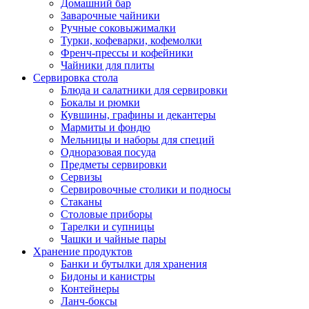
Домашний бар
Заварочные чайники
Ручные соковыжималки
Турки, кофеварки, кофемолки
Френч-прессы и кофейники
Чайники для плиты
Сервировка стола
Блюда и салатники для сервировки
Бокалы и рюмки
Кувшины, графины и декантеры
Мармиты и фондю
Мельницы и наборы для специй
Одноразовая посуда
Предметы сервировки
Сервизы
Сервировочные столики и подносы
Стаканы
Столовые приборы
Тарелки и супницы
Чашки и чайные пары
Хранение продуктов
Банки и бутылки для хранения
Бидоны и канистры
Контейнеры
Ланч-боксы