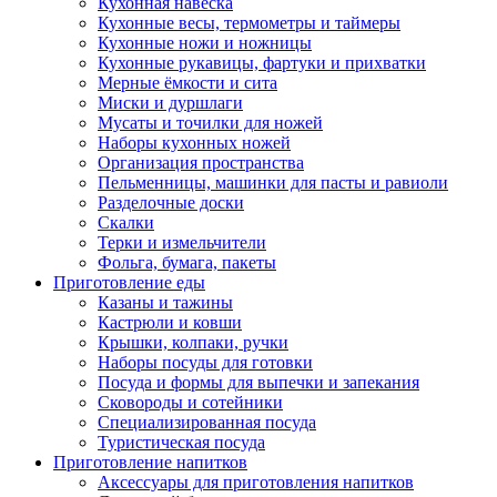
Кухонная навеска
Кухонные весы, термометры и таймеры
Кухонные ножи и ножницы
Кухонные рукавицы, фартуки и прихватки
Мерные ёмкости и сита
Миски и дуршлаги
Мусаты и точилки для ножей
Наборы кухонных ножей
Организация пространства
Пельменницы, машинки для пасты и равиоли
Разделочные доски
Скалки
Терки и измельчители
Фольга, бумага, пакеты
Приготовление еды
Казаны и тажины
Кастрюли и ковши
Крышки, колпаки, ручки
Наборы посуды для готовки
Посуда и формы для выпечки и запекания
Сковороды и сотейники
Специализированная посуда
Туристическая посуда
Приготовление напитков
Аксессуары для приготовления напитков