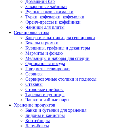
Домашний бар
Заварочные чайники
Ручные соковыжималки
Турки, кофеварки, кофемолки
Френч-прессы и кофейники
Чайники для плиты
Сервировка стола
Блюда и салатники для сервировки
Бокалы и рюмки
Кувшины, графины и декантеры
Мармиты и фондю
Мельницы и наборы для специй
Одноразовая посуда
Предметы сервировки
Сервизы
Сервировочные столики и подносы
Стаканы
Столовые приборы
Тарелки и супницы
Чашки и чайные пары
Хранение продуктов
Банки и бутылки для хранения
Бидоны и канистры
Контейнеры
Ланч-боксы