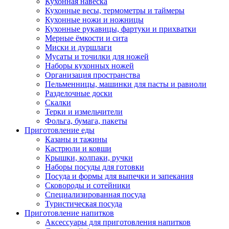
Кухонная навеска
Кухонные весы, термометры и таймеры
Кухонные ножи и ножницы
Кухонные рукавицы, фартуки и прихватки
Мерные ёмкости и сита
Миски и дуршлаги
Мусаты и точилки для ножей
Наборы кухонных ножей
Организация пространства
Пельменницы, машинки для пасты и равиоли
Разделочные доски
Скалки
Терки и измельчители
Фольга, бумага, пакеты
Приготовление еды
Казаны и тажины
Кастрюли и ковши
Крышки, колпаки, ручки
Наборы посуды для готовки
Посуда и формы для выпечки и запекания
Сковороды и сотейники
Специализированная посуда
Туристическая посуда
Приготовление напитков
Аксессуары для приготовления напитков