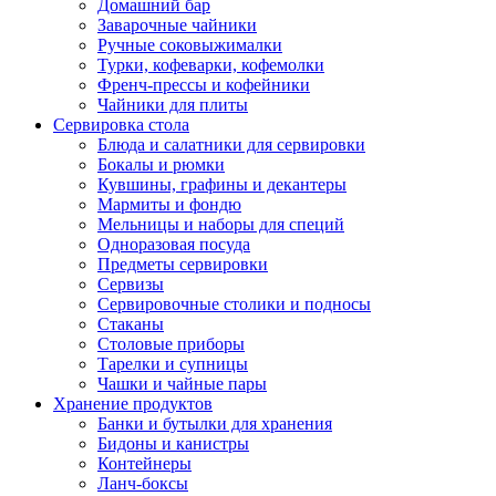
Домашний бар
Заварочные чайники
Ручные соковыжималки
Турки, кофеварки, кофемолки
Френч-прессы и кофейники
Чайники для плиты
Сервировка стола
Блюда и салатники для сервировки
Бокалы и рюмки
Кувшины, графины и декантеры
Мармиты и фондю
Мельницы и наборы для специй
Одноразовая посуда
Предметы сервировки
Сервизы
Сервировочные столики и подносы
Стаканы
Столовые приборы
Тарелки и супницы
Чашки и чайные пары
Хранение продуктов
Банки и бутылки для хранения
Бидоны и канистры
Контейнеры
Ланч-боксы