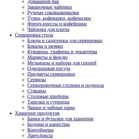
Домашний бар
Заварочные чайники
Ручные соковыжималки
Турки, кофеварки, кофемолки
Френч-прессы и кофейники
Чайники для плиты
Сервировка стола
Блюда и салатники для сервировки
Бокалы и рюмки
Кувшины, графины и декантеры
Мармиты и фондю
Мельницы и наборы для специй
Одноразовая посуда
Предметы сервировки
Сервизы
Сервировочные столики и подносы
Стаканы
Столовые приборы
Тарелки и супницы
Чашки и чайные пары
Хранение продуктов
Банки и бутылки для хранения
Бидоны и канистры
Контейнеры
Ланч-боксы