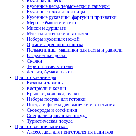
Кухонная навеска
Кухонные весы, термометры и таймеры
Кухонные ножи и ножницы
Кухонные рукавицы, фартуки и прихватки
Мерные ёмкости и сита
Миски и дуршлаги
Мусаты и точилки для ножей
Наборы кухонных ножей
Организация пространства
Пельменницы, машинки для пасты и равиоли
Разделочные доски
Скалки
Терки и измельчители
Фольга, бумага, пакеты
Приготовление еды
Казаны и тажины
Кастрюли и ковши
Крышки, колпаки, ручки
Наборы посуды для готовки
Посуда и формы для выпечки и запекания
Сковороды и сотейники
Специализированная посуда
Туристическая посуда
Приготовление напитков
Аксессуары для приготовления напитков