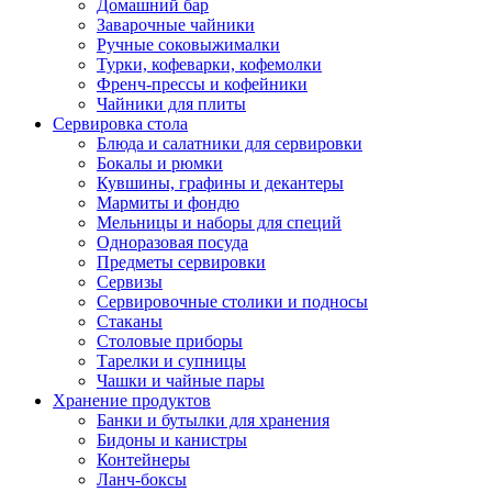
Домашний бар
Заварочные чайники
Ручные соковыжималки
Турки, кофеварки, кофемолки
Френч-прессы и кофейники
Чайники для плиты
Сервировка стола
Блюда и салатники для сервировки
Бокалы и рюмки
Кувшины, графины и декантеры
Мармиты и фондю
Мельницы и наборы для специй
Одноразовая посуда
Предметы сервировки
Сервизы
Сервировочные столики и подносы
Стаканы
Столовые приборы
Тарелки и супницы
Чашки и чайные пары
Хранение продуктов
Банки и бутылки для хранения
Бидоны и канистры
Контейнеры
Ланч-боксы