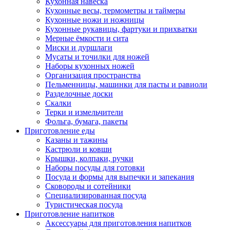
Кухонная навеска
Кухонные весы, термометры и таймеры
Кухонные ножи и ножницы
Кухонные рукавицы, фартуки и прихватки
Мерные ёмкости и сита
Миски и дуршлаги
Мусаты и точилки для ножей
Наборы кухонных ножей
Организация пространства
Пельменницы, машинки для пасты и равиоли
Разделочные доски
Скалки
Терки и измельчители
Фольга, бумага, пакеты
Приготовление еды
Казаны и тажины
Кастрюли и ковши
Крышки, колпаки, ручки
Наборы посуды для готовки
Посуда и формы для выпечки и запекания
Сковороды и сотейники
Специализированная посуда
Туристическая посуда
Приготовление напитков
Аксессуары для приготовления напитков