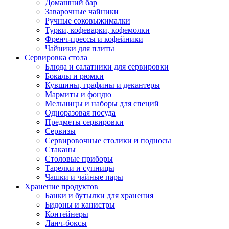
Домашний бар
Заварочные чайники
Ручные соковыжималки
Турки, кофеварки, кофемолки
Френч-прессы и кофейники
Чайники для плиты
Сервировка стола
Блюда и салатники для сервировки
Бокалы и рюмки
Кувшины, графины и декантеры
Мармиты и фондю
Мельницы и наборы для специй
Одноразовая посуда
Предметы сервировки
Сервизы
Сервировочные столики и подносы
Стаканы
Столовые приборы
Тарелки и супницы
Чашки и чайные пары
Хранение продуктов
Банки и бутылки для хранения
Бидоны и канистры
Контейнеры
Ланч-боксы