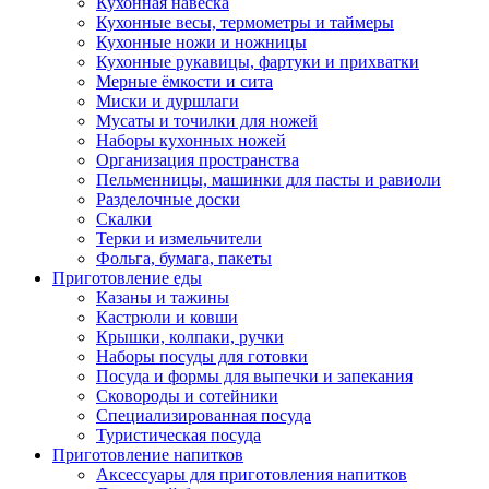
Кухонная навеска
Кухонные весы, термометры и таймеры
Кухонные ножи и ножницы
Кухонные рукавицы, фартуки и прихватки
Мерные ёмкости и сита
Миски и дуршлаги
Мусаты и точилки для ножей
Наборы кухонных ножей
Организация пространства
Пельменницы, машинки для пасты и равиоли
Разделочные доски
Скалки
Терки и измельчители
Фольга, бумага, пакеты
Приготовление еды
Казаны и тажины
Кастрюли и ковши
Крышки, колпаки, ручки
Наборы посуды для готовки
Посуда и формы для выпечки и запекания
Сковороды и сотейники
Специализированная посуда
Туристическая посуда
Приготовление напитков
Аксессуары для приготовления напитков