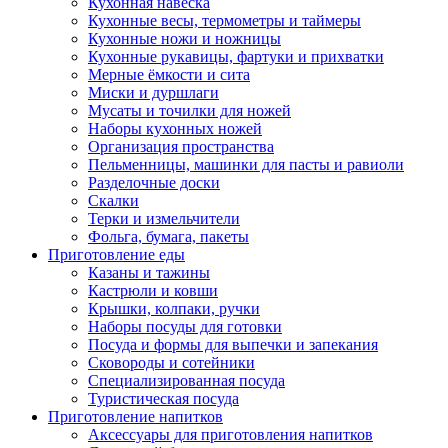
Кухонная навеска
Кухонные весы, термометры и таймеры
Кухонные ножи и ножницы
Кухонные рукавицы, фартуки и прихватки
Мерные ёмкости и сита
Миски и дуршлаги
Мусаты и точилки для ножей
Наборы кухонных ножей
Организация пространства
Пельменницы, машинки для пасты и равиоли
Разделочные доски
Скалки
Терки и измельчители
Фольга, бумага, пакеты
Приготовление еды
Казаны и тажины
Кастрюли и ковши
Крышки, колпаки, ручки
Наборы посуды для готовки
Посуда и формы для выпечки и запекания
Сковороды и сотейники
Специализированная посуда
Туристическая посуда
Приготовление напитков
Аксессуары для приготовления напитков