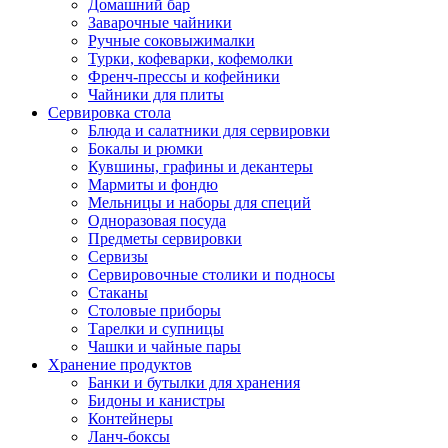
Домашний бар
Заварочные чайники
Ручные соковыжималки
Турки, кофеварки, кофемолки
Френч-прессы и кофейники
Чайники для плиты
Сервировка стола
Блюда и салатники для сервировки
Бокалы и рюмки
Кувшины, графины и декантеры
Мармиты и фондю
Мельницы и наборы для специй
Одноразовая посуда
Предметы сервировки
Сервизы
Сервировочные столики и подносы
Стаканы
Столовые приборы
Тарелки и супницы
Чашки и чайные пары
Хранение продуктов
Банки и бутылки для хранения
Бидоны и канистры
Контейнеры
Ланч-боксы