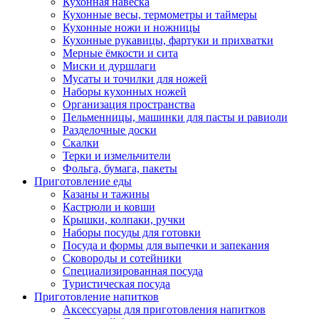
Кухонная навеска
Кухонные весы, термометры и таймеры
Кухонные ножи и ножницы
Кухонные рукавицы, фартуки и прихватки
Мерные ёмкости и сита
Миски и дуршлаги
Мусаты и точилки для ножей
Наборы кухонных ножей
Организация пространства
Пельменницы, машинки для пасты и равиоли
Разделочные доски
Скалки
Терки и измельчители
Фольга, бумага, пакеты
Приготовление еды
Казаны и тажины
Кастрюли и ковши
Крышки, колпаки, ручки
Наборы посуды для готовки
Посуда и формы для выпечки и запекания
Сковороды и сотейники
Специализированная посуда
Туристическая посуда
Приготовление напитков
Аксессуары для приготовления напитков