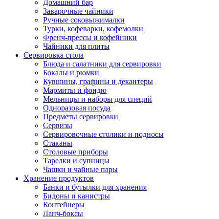
Домашний бар
Заварочные чайники
Ручные соковыжималки
Турки, кофеварки, кофемолки
Френч-прессы и кофейники
Чайники для плиты
Сервировка стола
Блюда и салатники для сервировки
Бокалы и рюмки
Кувшины, графины и декантеры
Мармиты и фондю
Мельницы и наборы для специй
Одноразовая посуда
Предметы сервировки
Сервизы
Сервировочные столики и подносы
Стаканы
Столовые приборы
Тарелки и супницы
Чашки и чайные пары
Хранение продуктов
Банки и бутылки для хранения
Бидоны и канистры
Контейнеры
Ланч-боксы