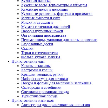
Кухонная навеска
Кухонные весы, термометры и таймеры
Кухонные ножи и ножницы
Кухонные рукавицы, фартуки и прихватки
Мерные ёмкости и сита
Миски и дуршлаги
Мусаты и точилки для ножей
Наборы кухонных ножей
Организация пространства
Пельменницы, машинки для пасты и равиоли
Разделочные доски
Скалки
Терки и измельчители
Фольга, бумага, пакеты
Приготовление еды
Казаны и тажины
Кастрюли и ковши
Крышки, колпаки, ручки
Наборы посуды для готовки
Посуда и формы для выпечки и запекания
Сковороды и сотейники
Специализированная посуда
Туристическая посуда
Приготовление напитков
Аксессуары для приготовления напитков