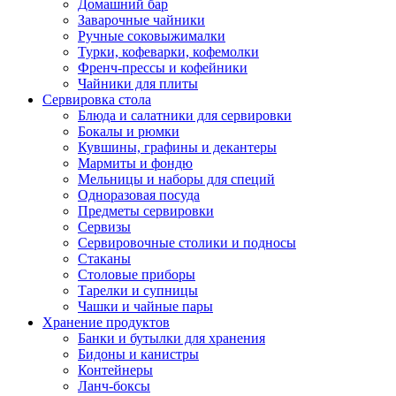
Домашний бар
Заварочные чайники
Ручные соковыжималки
Турки, кофеварки, кофемолки
Френч-прессы и кофейники
Чайники для плиты
Сервировка стола
Блюда и салатники для сервировки
Бокалы и рюмки
Кувшины, графины и декантеры
Мармиты и фондю
Мельницы и наборы для специй
Одноразовая посуда
Предметы сервировки
Сервизы
Сервировочные столики и подносы
Стаканы
Столовые приборы
Тарелки и супницы
Чашки и чайные пары
Хранение продуктов
Банки и бутылки для хранения
Бидоны и канистры
Контейнеры
Ланч-боксы