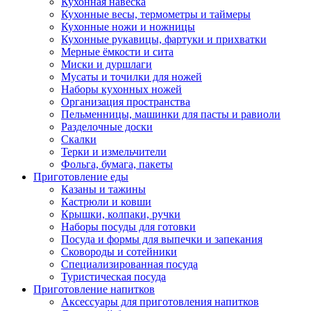
Кухонная навеска
Кухонные весы, термометры и таймеры
Кухонные ножи и ножницы
Кухонные рукавицы, фартуки и прихватки
Мерные ёмкости и сита
Миски и дуршлаги
Мусаты и точилки для ножей
Наборы кухонных ножей
Организация пространства
Пельменницы, машинки для пасты и равиоли
Разделочные доски
Скалки
Терки и измельчители
Фольга, бумага, пакеты
Приготовление еды
Казаны и тажины
Кастрюли и ковши
Крышки, колпаки, ручки
Наборы посуды для готовки
Посуда и формы для выпечки и запекания
Сковороды и сотейники
Специализированная посуда
Туристическая посуда
Приготовление напитков
Аксессуары для приготовления напитков