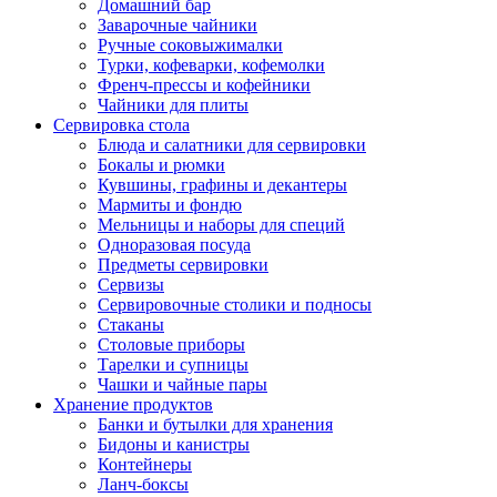
Домашний бар
Заварочные чайники
Ручные соковыжималки
Турки, кофеварки, кофемолки
Френч-прессы и кофейники
Чайники для плиты
Сервировка стола
Блюда и салатники для сервировки
Бокалы и рюмки
Кувшины, графины и декантеры
Мармиты и фондю
Мельницы и наборы для специй
Одноразовая посуда
Предметы сервировки
Сервизы
Сервировочные столики и подносы
Стаканы
Столовые приборы
Тарелки и супницы
Чашки и чайные пары
Хранение продуктов
Банки и бутылки для хранения
Бидоны и канистры
Контейнеры
Ланч-боксы