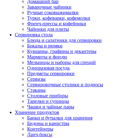
Домашний бар
Заварочные чайники
Ручные соковыжималки
Турки, кофеварки, кофемолки
Френч-прессы и кофейники
Чайники для плиты
Сервировка стола
Блюда и салатники для сервировки
Бокалы и рюмки
Кувшины, графины и декантеры
Мармиты и фондю
Мельницы и наборы для специй
Одноразовая посуда
Предметы сервировки
Сервизы
Сервировочные столики и подносы
Стаканы
Столовые приборы
Тарелки и супницы
Чашки и чайные пары
Хранение продуктов
Банки и бутылки для хранения
Бидоны и канистры
Контейнеры
Ланч-боксы