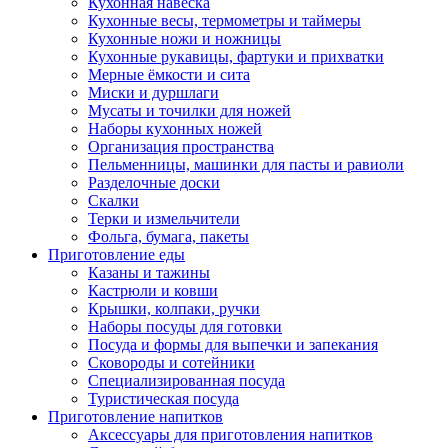
Кухонная навеска
Кухонные весы, термометры и таймеры
Кухонные ножи и ножницы
Кухонные рукавицы, фартуки и прихватки
Мерные ёмкости и сита
Миски и дуршлаги
Мусаты и точилки для ножей
Наборы кухонных ножей
Организация пространства
Пельменницы, машинки для пасты и равиоли
Разделочные доски
Скалки
Терки и измельчители
Фольга, бумага, пакеты
Приготовление еды
Казаны и тажины
Кастрюли и ковши
Крышки, колпаки, ручки
Наборы посуды для готовки
Посуда и формы для выпечки и запекания
Сковороды и сотейники
Специализированная посуда
Туристическая посуда
Приготовление напитков
Аксессуары для приготовления напитков