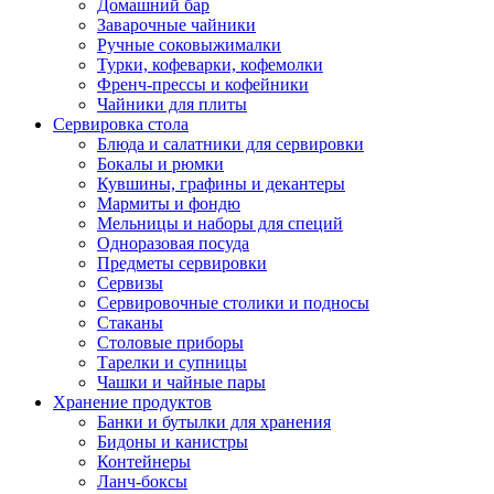
Домашний бар
Заварочные чайники
Ручные соковыжималки
Турки, кофеварки, кофемолки
Френч-прессы и кофейники
Чайники для плиты
Сервировка стола
Блюда и салатники для сервировки
Бокалы и рюмки
Кувшины, графины и декантеры
Мармиты и фондю
Мельницы и наборы для специй
Одноразовая посуда
Предметы сервировки
Сервизы
Сервировочные столики и подносы
Стаканы
Столовые приборы
Тарелки и супницы
Чашки и чайные пары
Хранение продуктов
Банки и бутылки для хранения
Бидоны и канистры
Контейнеры
Ланч-боксы