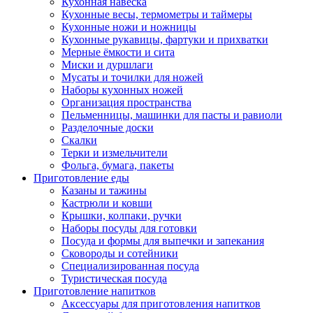
Кухонная навеска
Кухонные весы, термометры и таймеры
Кухонные ножи и ножницы
Кухонные рукавицы, фартуки и прихватки
Мерные ёмкости и сита
Миски и дуршлаги
Мусаты и точилки для ножей
Наборы кухонных ножей
Организация пространства
Пельменницы, машинки для пасты и равиоли
Разделочные доски
Скалки
Терки и измельчители
Фольга, бумага, пакеты
Приготовление еды
Казаны и тажины
Кастрюли и ковши
Крышки, колпаки, ручки
Наборы посуды для готовки
Посуда и формы для выпечки и запекания
Сковороды и сотейники
Специализированная посуда
Туристическая посуда
Приготовление напитков
Аксессуары для приготовления напитков