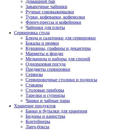
Домашний бар
Заварочные чайники
Ручные соковыжималки
Турки, кофеварки, кофемолки
Френч-прессы и кофейники
Чайники для плиты
Сервировка стола
Блюда и салатники для сервировки
Бокалы и рюмки
Кувшины, графины и декантеры
Мармиты и фондю
Мельницы и наборы для специй
Одноразовая посуда
Предметы сервировки
Сервизы
Сервировочные столики и подносы
Стаканы
Столовые приборы
Тарелки и супницы
Чашки и чайные пары
Хранение продуктов
Банки и бутылки для хранения
Бидоны и канистры
Контейнеры
Ланч-боксы