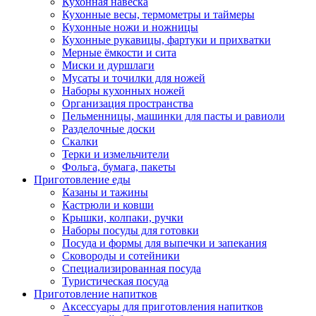
Кухонная навеска
Кухонные весы, термометры и таймеры
Кухонные ножи и ножницы
Кухонные рукавицы, фартуки и прихватки
Мерные ёмкости и сита
Миски и дуршлаги
Мусаты и точилки для ножей
Наборы кухонных ножей
Организация пространства
Пельменницы, машинки для пасты и равиоли
Разделочные доски
Скалки
Терки и измельчители
Фольга, бумага, пакеты
Приготовление еды
Казаны и тажины
Кастрюли и ковши
Крышки, колпаки, ручки
Наборы посуды для готовки
Посуда и формы для выпечки и запекания
Сковороды и сотейники
Специализированная посуда
Туристическая посуда
Приготовление напитков
Аксессуары для приготовления напитков