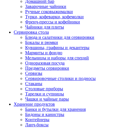
Домашний бар
Заварочные чайники
Ручные соковыжималки
Турки, кофеварки, кофемолки
Френч-прессы и кофейники
Чайники для плиты
Сервировка стола
Блюда и салатники для сервировки
Бокалы и рюмки
Кувшины, графины и декантеры
Мармиты и фондю
Мельницы и наборы для специй
Одноразовая посуда
Предметы сервировки
Сервизы
Сервировочные столики и подносы
Стаканы
Столовые приборы
Тарелки и супницы
Чашки и чайные пары
Хранение продуктов
Банки и бутылки для хранения
Бидоны и канистры
Контейнеры
Ланч-боксы