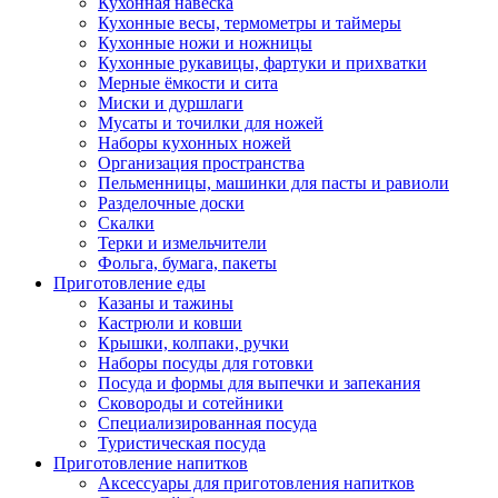
Кухонная навеска
Кухонные весы, термометры и таймеры
Кухонные ножи и ножницы
Кухонные рукавицы, фартуки и прихватки
Мерные ёмкости и сита
Миски и дуршлаги
Мусаты и точилки для ножей
Наборы кухонных ножей
Организация пространства
Пельменницы, машинки для пасты и равиоли
Разделочные доски
Скалки
Терки и измельчители
Фольга, бумага, пакеты
Приготовление еды
Казаны и тажины
Кастрюли и ковши
Крышки, колпаки, ручки
Наборы посуды для готовки
Посуда и формы для выпечки и запекания
Сковороды и сотейники
Специализированная посуда
Туристическая посуда
Приготовление напитков
Аксессуары для приготовления напитков