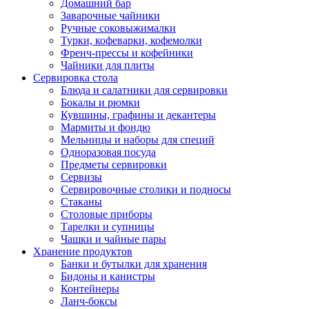
Домашний бар
Заварочные чайники
Ручные соковыжималки
Турки, кофеварки, кофемолки
Френч-прессы и кофейники
Чайники для плиты
Сервировка стола
Блюда и салатники для сервировки
Бокалы и рюмки
Кувшины, графины и декантеры
Мармиты и фондю
Мельницы и наборы для специй
Одноразовая посуда
Предметы сервировки
Сервизы
Сервировочные столики и подносы
Стаканы
Столовые приборы
Тарелки и супницы
Чашки и чайные пары
Хранение продуктов
Банки и бутылки для хранения
Бидоны и канистры
Контейнеры
Ланч-боксы