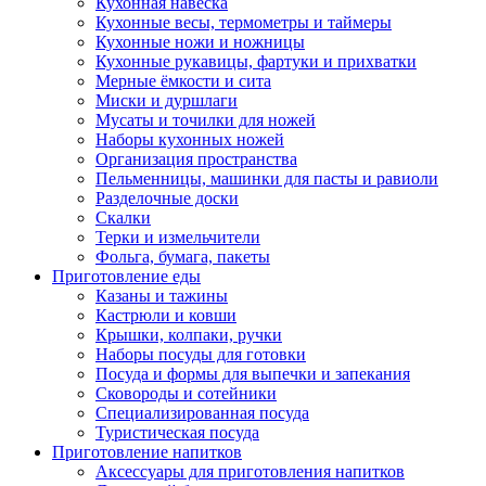
Кухонная навеска
Кухонные весы, термометры и таймеры
Кухонные ножи и ножницы
Кухонные рукавицы, фартуки и прихватки
Мерные ёмкости и сита
Миски и дуршлаги
Мусаты и точилки для ножей
Наборы кухонных ножей
Организация пространства
Пельменницы, машинки для пасты и равиоли
Разделочные доски
Скалки
Терки и измельчители
Фольга, бумага, пакеты
Приготовление еды
Казаны и тажины
Кастрюли и ковши
Крышки, колпаки, ручки
Наборы посуды для готовки
Посуда и формы для выпечки и запекания
Сковороды и сотейники
Специализированная посуда
Туристическая посуда
Приготовление напитков
Аксессуары для приготовления напитков