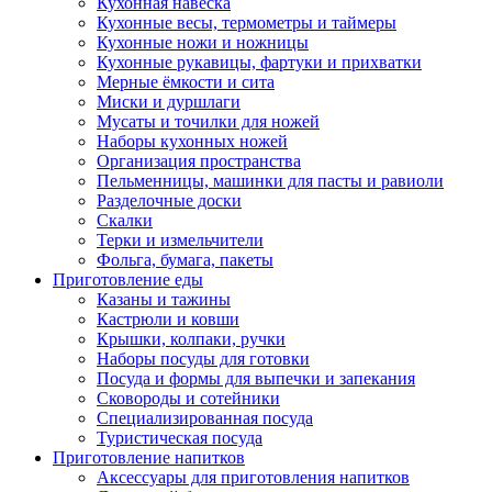
Кухонная навеска
Кухонные весы, термометры и таймеры
Кухонные ножи и ножницы
Кухонные рукавицы, фартуки и прихватки
Мерные ёмкости и сита
Миски и дуршлаги
Мусаты и точилки для ножей
Наборы кухонных ножей
Организация пространства
Пельменницы, машинки для пасты и равиоли
Разделочные доски
Скалки
Терки и измельчители
Фольга, бумага, пакеты
Приготовление еды
Казаны и тажины
Кастрюли и ковши
Крышки, колпаки, ручки
Наборы посуды для готовки
Посуда и формы для выпечки и запекания
Сковороды и сотейники
Специализированная посуда
Туристическая посуда
Приготовление напитков
Аксессуары для приготовления напитков