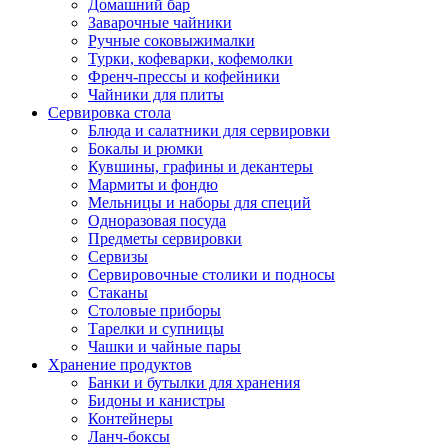
Домашний бар
Заварочные чайники
Ручные соковыжималки
Турки, кофеварки, кофемолки
Френч-прессы и кофейники
Чайники для плиты
Сервировка стола
Блюда и салатники для сервировки
Бокалы и рюмки
Кувшины, графины и декантеры
Мармиты и фондю
Мельницы и наборы для специй
Одноразовая посуда
Предметы сервировки
Сервизы
Сервировочные столики и подносы
Стаканы
Столовые приборы
Тарелки и супницы
Чашки и чайные пары
Хранение продуктов
Банки и бутылки для хранения
Бидоны и канистры
Контейнеры
Ланч-боксы