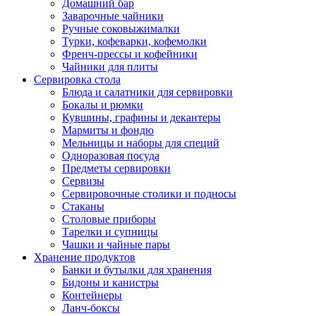
Домашний бар
Заварочные чайники
Ручные соковыжималки
Турки, кофеварки, кофемолки
Френч-прессы и кофейники
Чайники для плиты
Сервировка стола
Блюда и салатники для сервировки
Бокалы и рюмки
Кувшины, графины и декантеры
Мармиты и фондю
Мельницы и наборы для специй
Одноразовая посуда
Предметы сервировки
Сервизы
Сервировочные столики и подносы
Стаканы
Столовые приборы
Тарелки и супницы
Чашки и чайные пары
Хранение продуктов
Банки и бутылки для хранения
Бидоны и канистры
Контейнеры
Ланч-боксы