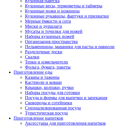
Кухонная навеска
Кухонные весы, термометры и таймеры
Кухонные ножи и ножницы
Кухонные рукавицы, фартуки и прихватки
Мерные ёмкости и сита
Миски и дуршлаги
Мусаты и точилки для ножей
Наборы кухонных ножей
Организация пространства
Пельменницы, машинки для пасты и равиоли
Разделочные доски
Скалки
Терки и измельчители
Фольга, бумага, пакеты
Приготовление еды
Казаны и тажины
Кастрюли и ковши
Крышки, колпаки, ручки
Наборы посуды для готовки
Посуда и формы для выпечки и запекания
Сковороды и сотейники
Специализированная посуда
Туристическая посуда
Приготовление напитков
Аксессуары для приготовления напитков