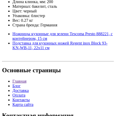
Длина клинка, мм: 200
Материал: бакелит, сталь
Цвет: черный
Упаковка: блистер
Вес: 0.27 кг
Страна бренда: Германия
Ножницы кухонные для зелени Tescoma Presto 888221, с
контейнером, 15 см
Подставка для кухонных ножей Regent inox Block 93-
KN-WB-11, 22х11 см
Основные
страницы
Главная
Блог
Доставка
Оплата
Контакты
Карта сайта
Контактная
информация