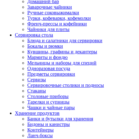
Домашний бар
Заварочные чайники
Ручные соковыжималки
Турки, кофеварки, кофемолки
Френч-прессы и кофейники
Чайники для плиты
Сервировка стола
Блюда и салатники для сервировки
Бокалы и рюмки
Кувшины, графины и декантеры
Мармиты и фондю
Мельницы и наборы для специй
Одноразовая посуда
Предметы сервировки
Сервизы
Сервировочные столики и подносы
Стаканы
Столовые приборы
Тарелки и супницы
Чашки и чайные пары
Хранение продуктов
Банки и бутылки для хранения
Бидоны и канистры
Контейнеры
Ланч-боксы