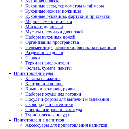
Кухонная навеска
Кухонные весы, термометры и таймеры
Кухонные ножи и ножницы
Кухонные рукавицы, фартуки и прихватки
Мерные ёмкости и сита
Миски и дуршлаги
Мусаты и точилки для ножей
Наборы кухонных ножей
Организация пространства
Пельменницы, машинки для пасты и равиоли
Разделочные доски
Скалки
Терки и измельчители
Фольга, бумага, пакеты
Приготовление еды
Казаны и тажины
Кастрюли и ковши
Крышки, колпаки, ручки
Наборы посуды для готовки
Посуда и формы для выпечки и запекания
Сковороды и сотейники
Специализированная посуда
Туристическая посуда
Приготовление напитков
Аксессуары для приготовления напитков